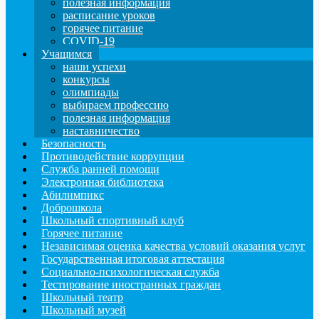
полезная информация
расписание уроков
горячее питание
COVID-19
Учащимся
наши успехи
конкурсы
олимпиады
выбираем профессию
полезная информация
наставничество
Безопасность
Противодействие коррупции
Служба ранней помощи
Электронная библиотека
Абилимпикс
Доброшкола
Школьный спортивный клуб
Горячее питание
Независимая оценка качества условий оказания услуг
Государственная итоговая аттестация
Социально-психологическая служба
Тестирование иностранных граждан
Школьный театр
Школьный музей