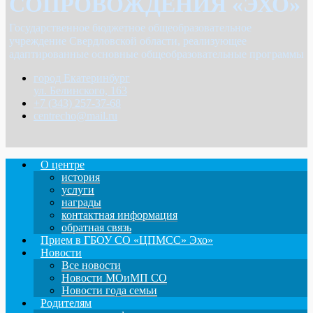
СОПРОВОЖДЕНИЯ «ЭХО»
Государственное бюджетное общеобразовательное
учреждение Свердловской области, реализующее
адаптированные основные общеобразовательные программы
город Екатеринбург
ул. Белинского, 163
+7 (343) 257-37-68
centrecho@mail.ru
О центре
история
услуги
награды
контактная информация
обратная связь
Прием в ГБОУ СО «ЦПМСС» Эхо»
Новости
Все новости
Новости МОиМП СО
Новости года семьи
Родителям