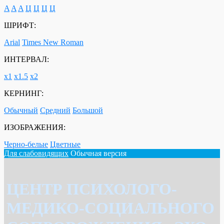
A
A
A
Ц
Ц
Ц
Ц
ШРИФТ:
Arial
Times New Roman
ИНТЕРВАЛ:
х1
х1.5
х2
КЕРНИНГ:
Обычный
Средний
Большой
ИЗОБРАЖЕНИЯ:
Черно-белые
Цветные
Для слабовидящих
Обычная версия
ЦЕНТР ПСИХОЛОГО-
МЕДИКО-СОЦИАЛЬНОГО