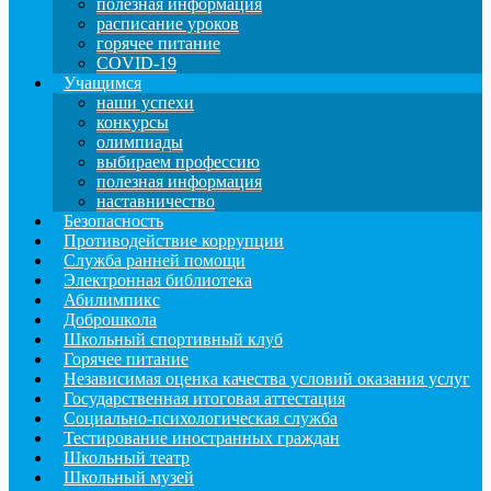
полезная информация
расписание уроков
горячее питание
COVID-19
Учащимся
наши успехи
конкурсы
олимпиады
выбираем профессию
полезная информация
наставничество
Безопасность
Противодействие коррупции
Служба ранней помощи
Электронная библиотека
Абилимпикс
Доброшкола
Школьный спортивный клуб
Горячее питание
Независимая оценка качества условий оказания услуг
Государственная итоговая аттестация
Социально-психологическая служба
Тестирование иностранных граждан
Школьный театр
Школьный музей