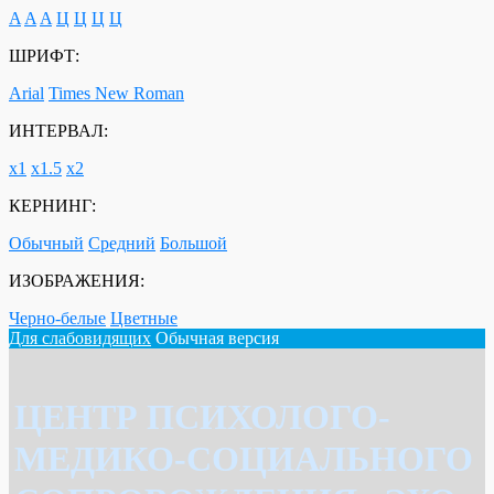
A
A
A
Ц
Ц
Ц
Ц
ШРИФТ:
Arial
Times New Roman
ИНТЕРВАЛ:
х1
х1.5
х2
КЕРНИНГ:
Обычный
Средний
Большой
ИЗОБРАЖЕНИЯ:
Черно-белые
Цветные
Для слабовидящих
Обычная версия
ЦЕНТР ПСИХОЛОГО-
МЕДИКО-СОЦИАЛЬНОГО