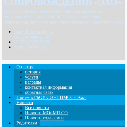
СОПРОВОЖДЕНИЯ «ЭХО»
Государственное бюджетное общеобразовательное
учреждение Свердловской области, реализующее
адаптированные основные общеобразовательные программы
город Екатеринбург
ул. Белинского, 163
+7 (343) 257-37-68
centrecho@mail.ru
О центре
история
услуги
награды
контактная информация
обратная связь
Прием в ГБОУ СО «ЦПМСС» Эхо»
Новости
Все новости
Новости МОиМП СО
Новости года семьи
Родителям