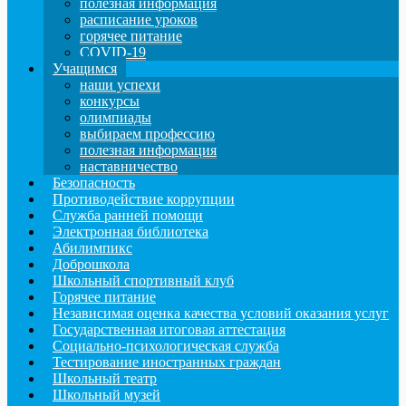
полезная информация
расписание уроков
горячее питание
COVID-19
Учащимся
наши успехи
конкурсы
олимпиады
выбираем профессию
полезная информация
наставничество
Безопасность
Противодействие коррупции
Служба ранней помощи
Электронная библиотека
Абилимпикс
Доброшкола
Школьный спортивный клуб
Горячее питание
Независимая оценка качества условий оказания услуг
Государственная итоговая аттестация
Социально-психологическая служба
Тестирование иностранных граждан
Школьный театр
Школьный музей