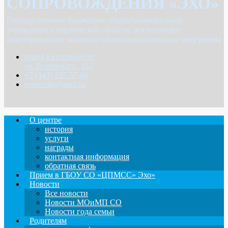
СОПРОВОЖДЕНИЯ «ЭХО»
Государственное бюджетное общеобразовательное
учреждение Свердловской области, реализующее
адаптированные основные общеобразовательные программы
город Екатеринбург
ул. Белинского, 163
+7 (343) 257-37-68
centrecho@mail.ru
О центре
история
услуги
награды
контактная информация
обратная связь
Прием в ГБОУ СО «ЦПМСС» Эхо»
Новости
Все новости
Новости МОиМП СО
Новости года семьи
Родителям