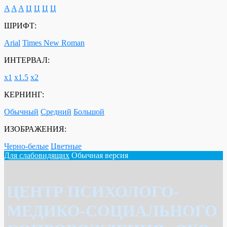
A
A
A
Ц
Ц
Ц
Ц
ШРИФТ:
Arial
Times New Roman
ИНТЕРВАЛ:
х1
х1.5
х2
КЕРНИНГ:
Обычный
Средний
Большой
ИЗОБРАЖЕНИЯ:
Черно-белые
Цветные
Для слабовидящих
Обычная версия
ЦЕНТР ПСИХОЛОГО-
МЕДИКО-СОЦИАЛЬНОГО