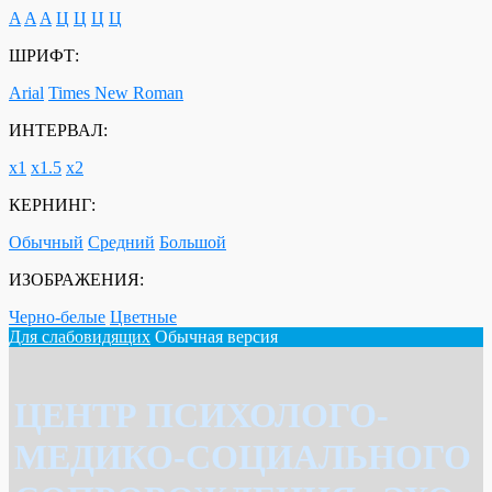
A
A
A
Ц
Ц
Ц
Ц
ШРИФТ:
Arial
Times New Roman
ИНТЕРВАЛ:
х1
х1.5
х2
КЕРНИНГ:
Обычный
Средний
Большой
ИЗОБРАЖЕНИЯ:
Черно-белые
Цветные
Для слабовидящих
Обычная версия
ЦЕНТР ПСИХОЛОГО-
МЕДИКО-СОЦИАЛЬНОГО