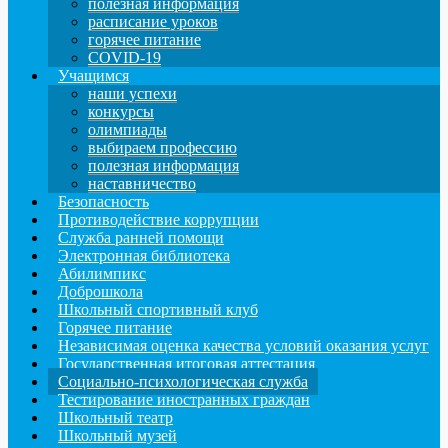
полезная информация
расписание уроков
горячее питание
COVID-19
Учащимся
наши успехи
конкурсы
олимпиады
выбираем профессию
полезная информация
наставничество
Безопасность
Противодействие коррупции
Служба ранней помощи
Электронная библиотека
Абилимпикс
Доброшкола
Школьный спортивный клуб
Горячее питание
Независимая оценка качества условий оказания услуг
Государственная итоговая аттестация
Социально-психологическая служба
Тестирование иностранных граждан
Школьный театр
Школьный музей