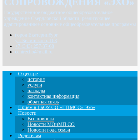
СОПРОВОЖДЕНИЯ «ЭХО»
Государственное бюджетное общеобразовательное
учреждение Свердловской области, реализующее
адаптированные основные общеобразовательные программы
город Екатеринбург
ул. Белинского, 163
+7 (343) 257-37-68
centrecho@mail.ru
О центре
история
услуги
награды
контактная информация
обратная связь
Прием в ГБОУ СО «ЦПМСС» Эхо»
Новости
Все новости
Новости МОиМП СО
Новости года семьи
Родителям