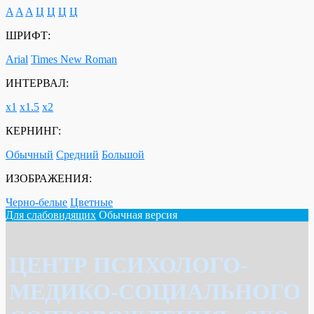
A
A
A
Ц
Ц
Ц
Ц
ШРИФТ:
Arial
Times New Roman
ИНТЕРВАЛ:
х1
х1.5
х2
КЕРНИНГ:
Обычный
Средний
Большой
ИЗОБРАЖЕНИЯ:
Черно-белые
Цветные
Для слабовидящих
Обычная версия
ЦЕНТР ПСИХОЛОГО-
МЕДИКО-СОЦИАЛЬНОГО