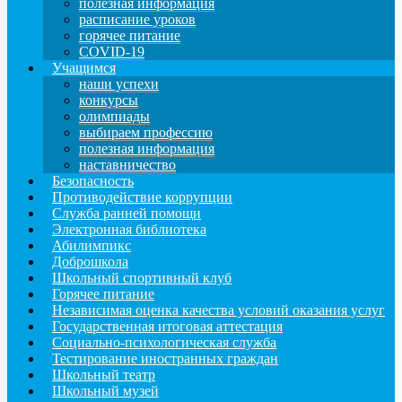
полезная информация
расписание уроков
горячее питание
COVID-19
Учащимся
наши успехи
конкурсы
олимпиады
выбираем профессию
полезная информация
наставничество
Безопасность
Противодействие коррупции
Служба ранней помощи
Электронная библиотека
Абилимпикс
Доброшкола
Школьный спортивный клуб
Горячее питание
Независимая оценка качества условий оказания услуг
Государственная итоговая аттестация
Социально-психологическая служба
Тестирование иностранных граждан
Школьный театр
Школьный музей