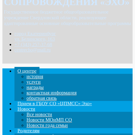
СОПРОВОЖДЕНИЯ «ЭХО»
Государственное бюджетное общеобразовательное
учреждение Свердловской области, реализующее
адаптированные основные общеобразовательные программы
город Екатеринбург
ул. Белинского, 163
+7 (343) 257-37-68
centrecho@mail.ru
О центре
история
услуги
награды
контактная информация
обратная связь
Прием в ГБОУ СО «ЦПМСС» Эхо»
Новости
Все новости
Новости МОиМП СО
Новости года семьи
Родителям