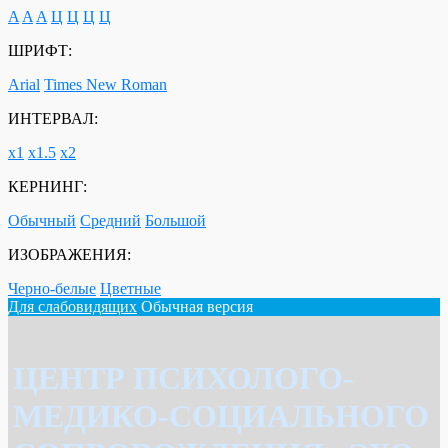
A
A
A
Ц
Ц
Ц
Ц
ШРИФТ:
Arial
Times New Roman
ИНТЕРВАЛ:
х1
х1.5
х2
КЕРНИНГ:
Обычный
Средний
Большой
ИЗОБРАЖЕНИЯ:
Черно-белые
Цветные
Для слабовидящих
Обычная версия
ЦЕНТР ПСИХОЛОГО-
МЕДИКО-СОЦИАЛЬНОГО