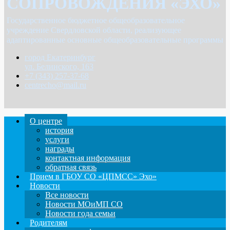
СОПРОВОЖДЕНИЯ «ЭХО»
Государственное бюджетное общеобразовательное
учреждение Свердловской области, реализующее
адаптированные основные общеобразовательные программы
город Екатеринбург
ул. Белинского, 163
+7 (343) 257-37-68
centrecho@mail.ru
О центре
история
услуги
награды
контактная информация
обратная связь
Прием в ГБОУ СО «ЦПМСС» Эхо»
Новости
Все новости
Новости МОиМП СО
Новости года семьи
Родителям