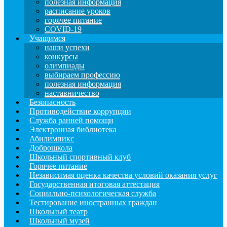
полезная информация
расписание уроков
горячее питание
COVID-19
Учащимся
наши успехи
конкурсы
олимпиады
выбираем профессию
полезная информация
наставничество
Безопасность
Противодействие коррупции
Служба ранней помощи
Электронная библиотека
Абилимпикс
Доброшкола
Школьный спортивный клуб
Горячее питание
Независимая оценка качества условий оказания услуг
Государственная итоговая аттестация
Социально-психологическая служба
Тестирование иностранных граждан
Школьный театр
Школьный музей