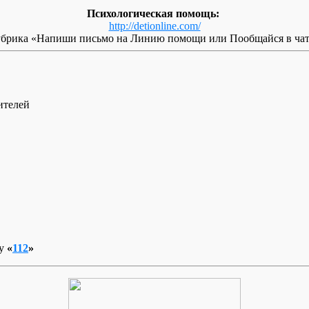
Психологическая помощь:
http://detionline.com/
убрика «Напиши письмо на Линию помощи или Пообщайся в чат
ителей
бу
«
112
»