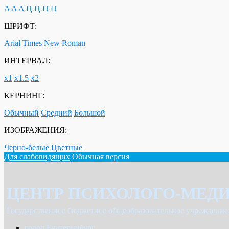
A
A
A
Ц
Ц
Ц
Ц
ШРИФТ:
Arial
Times New Roman
ИНТЕРВАЛ:
х1
х1.5
х2
КЕРНИНГ:
Обычный
Средний
Большой
ИЗОБРАЖЕНИЯ:
Черно-белые
Цветные
Для слабовидящих
Обычная версия
ЦЕНТР ПСИХОЛОГО-МЕД
Государственное бюджетное общеобразовательное учреждение
город Екатеринбург