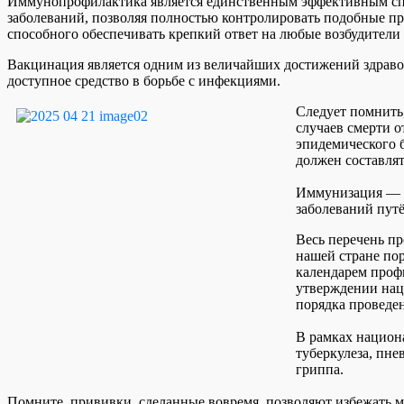
Иммунопрофилактика является единственным эффективным с
заболеваний, позволяя полностью контролировать подобные п
способного обеспечивать крепкий ответ на любые возбудител
Вакцинация является одним из величайших достижений здравоо
доступное средство в борьбе с инфекциями.
Следует помнить,
случаев смерти о
эпидемического 
должен составлят
Иммунизация — м
заболеваний пут
Весь перечень п
нашей стране по
календарем проф
утверждении нац
порядка проведе
В рамках национ
туберкулеза, пне
гриппа.
Помните, прививки, сделанные вовремя, позволяют избежать м