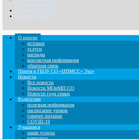
ул. Белинского, 163
+7 (343) 257-37-68
centrecho@mail.ru
О центре
история
услуги
награды
контактная информация
обратная связь
Прием в ГБОУ СО «ЦПМСС» Эхо»
Новости
Все новости
Новости МОиМП СО
Новости года семьи
Родителям
полезная информация
расписание уроков
горячее питание
COVID-19
Учащимся
наши успехи
конкурсы