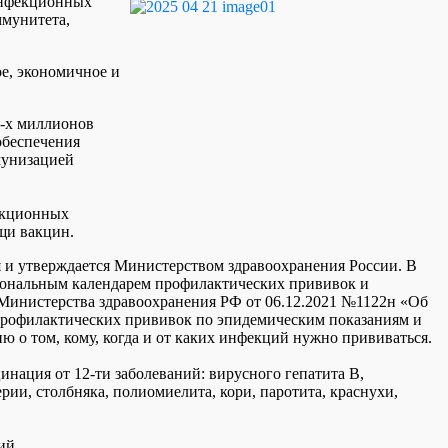
инфекционных
ммунитета,
е, экономичное и
3-х миллионов
обеспечения
мунизацией
екционных
щи вакцин.
я и утверждается Министерством здравоохранения России. В
иональным календарем профилактических прививок и
Министерства здравоохранения РФ от 06.12.2021 №1122н «Об
профилактических прививок по эпидемическим показаниям и
 о том, кому, когда и от каких инфекций нужно прививаться.
нация от 12-ти заболеваний: вирусного гепатита В,
ии, столбняка, полиомиелита, кори, паротита, краснухи,
ий.