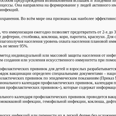
пособом предупреждения возникновения вспышек и эпидемий 
роцессы. Она направлена на формирование у людей активного и
и инфекций.
хранения. Во всём мире она признана как наиболее эффективно
 что иммунизация ежегодно позволяет предотвратить от 2-х до 
т дифтерии, столбняка, коклюша, кори, паротита, краснухи. Для 
благополучия населения уровень охвата населения плановой им
ь не менее 95%.
етод индивидуальной или массовой защиты населения от инф
ём создания или усиления искусственного иммунитета при помо
рофилактических прививок для детей и взрослых разрабатываетс
рядок вакцинации определен специальными документами – нац
илактических прививок по эпидемическим показаниям (Приказ 
ионального календаря профилактических прививок, календаря 
ния профилактических прививок»), которые содержат информацию
ального календаря профилактических прививок проводится вакци
вмококковой инфекции, гемофильной инфекции, коклюша, дифтер
ногих инфекций или перенести их в легкой форме без осложнен