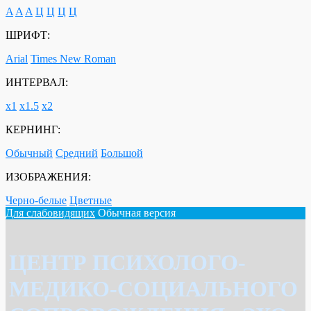
A
A
A
Ц
Ц
Ц
Ц
ШРИФТ:
Arial
Times New Roman
ИНТЕРВАЛ:
х1
х1.5
х2
КЕРНИНГ:
Обычный
Средний
Большой
ИЗОБРАЖЕНИЯ:
Черно-белые
Цветные
Для слабовидящих
Обычная версия
ЦЕНТР ПСИХОЛОГО-
МЕДИКО-СОЦИАЛЬНОГО