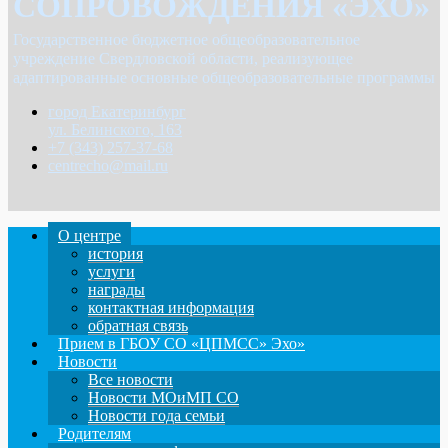
СОПРОВОЖДЕНИЯ «ЭХО»
Государственное бюджетное общеобразовательное
учреждение Свердловской области, реализующее
адаптированные основные общеобразовательные программы
город Екатеринбург
ул. Белинского, 163
+7 (343) 257-37-68
centrecho@mail.ru
О центре
история
услуги
награды
контактная информация
обратная связь
Прием в ГБОУ СО «ЦПМСС» Эхо»
Новости
Все новости
Новости МОиМП СО
Новости года семьи
Родителям