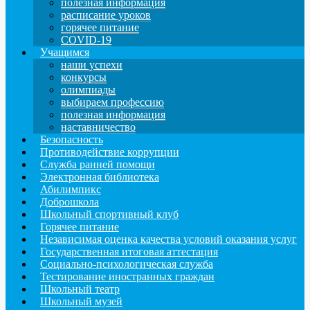
полезная информация
расписание уроков
горячее питание
COVID-19
Учащимся
наши успехи
конкурсы
олимпиады
выбираем профессию
полезная информация
наставничество
Безопасность
Противодействие коррупции
Служба ранней помощи
Электронная библиотека
Абилимпикс
Доброшкола
Школьный спортивный клуб
Горячее питание
Независимая оценка качества условий оказания услуг
Государственная итоговая аттестация
Социально-психологическая служба
Тестирование иностранных граждан
Школьный театр
Школьный музей